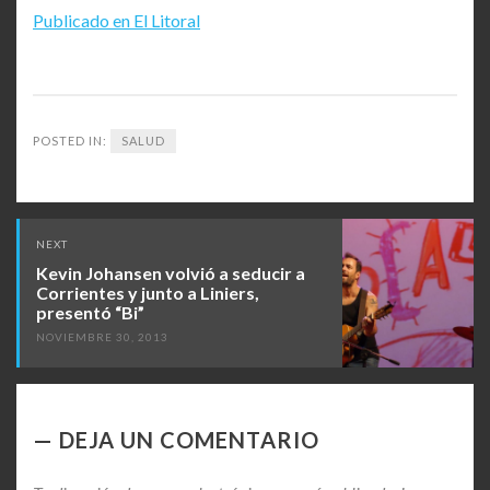
Publicado en El Litoral
POSTED IN:
SALUD
Post
NEXT
navigation
Kevin Johansen volvió a seducir a
Corrientes y junto a Liniers,
presentó “Bi”
NOVIEMBRE 30, 2013
DEJA UN COMENTARIO