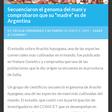
Secuenciaron el genoma del maní y
comprobaron que su “madre” es de
Argentina
BY
CECILIA FERNÁNDEZ CASTAÑÓN
ON
MAYO 1, 2019
LEAVE
A COMMENT
El estudio sobre Arachis hypogaea, una de las especies
comerciales más cultivadas en el mundo, fue publicado
en Nature Genetics y comprueba que una de las
poblaciones que le dio origen se encuenta en la provincia
de Salta.
Un grupo de científicos secuenció el genoma de
Arachis
hypogaea
, una de las especies de maní más cultivadas del
mundo. El estudio, que contó con la participación de
investigadores del CONICET que se desempeñan en