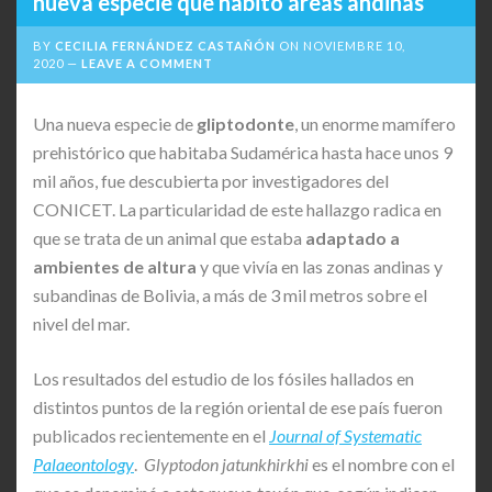
nueva especie que habitó áreas andinas
BY
CECILIA FERNÁNDEZ CASTAÑÓN
ON
NOVIEMBRE 10,
2020
LEAVE A COMMENT
Una nueva especie de
gliptodonte
, un enorme mamífero
prehistórico que habitaba Sudamérica hasta hace unos 9
mil años, fue descubierta por investigadores del
CONICET. La particularidad de este hallazgo radica en
que se trata de un animal que estaba
adaptado a
ambientes de altura
y que vivía en las zonas andinas y
subandinas de Bolivia, a más de 3 mil metros sobre el
nivel del mar.
Los resultados del estudio de los fósiles hallados en
distintos puntos de la región oriental de ese país fueron
publicados recientemente en el
Journal of Systematic
Palaeontology
.
Glyptodon jatunkhirkhi
es el nombre con el