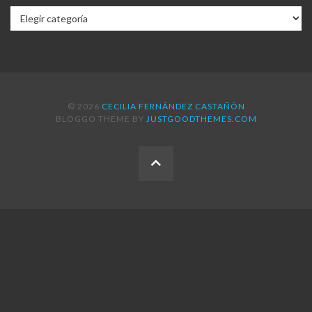
Categorías
© 2026
CECILIA FERNÁNDEZ CASTAÑÓN
BLOGGO THEME BY
JUSTGOODTHEMES.COM
BACK
TO
THE
TOP