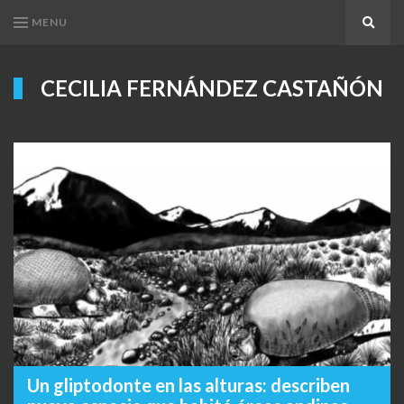
MENU
Search
CECILIA FERNÁNDEZ CASTAÑÓN
Un gliptodonte en las alturas: describen