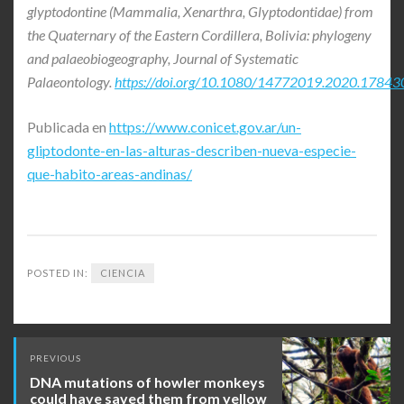
glyptodontine (Mammalia, Xenarthra, Glyptodontidae) from
the Quaternary of the Eastern Cordillera, Bolivia: phylogeny
and palaeobiogeography, Journal of Systematic
Palaeontology.
https://doi.org/10.1080/14772019.2020.17843
Publicada en
https://www.conicet.gov.ar/un-
gliptodonte-en-las-alturas-describen-nueva-especie-
que-habito-areas-andinas/
POSTED IN:
CIENCIA
Post
PREVIOUS
navigation
DNA mutations of howler monkeys
could have saved them from yellow