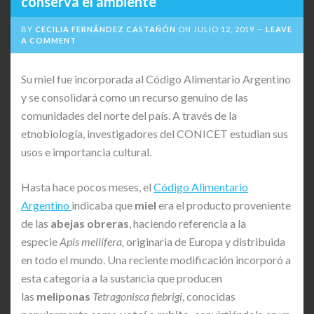
conserva el ambiente
BY
CECILIA FERNÁNDEZ CASTAÑÓN
ON
JULIO 12, 2019
LEAVE
A COMMENT
Su miel fue incorporada al Código Alimentario Argentino
y se consolidará como un recurso genuino de las
comunidades del norte del país. A través de la
etnobiología, investigadores del CONICET estudian sus
usos e importancia cultural.
Hasta hace pocos meses, el
Código Alimentario
Argentino
indicaba que
miel
era el producto proveniente
de las
abejas obreras
, haciendo referencia a la
especie
Apis mellífera,
originaria de Europa y distribuida
en todo el mundo. Una reciente modificación incorporó a
esta categoría a la sustancia que producen
las
meliponas
Tetragonisca fiebrigi
, conocidas