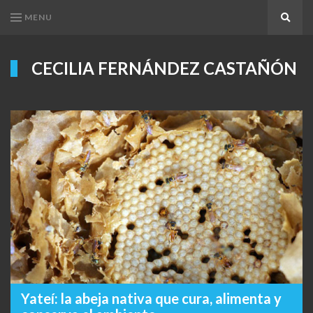
MENU
Search
CECILIA FERNÁNDEZ CASTAÑÓN
Yateí: la abeja nativa que cura, alimenta y