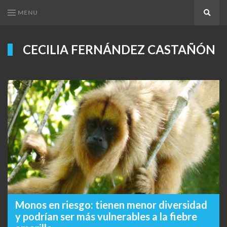
MENU
Search
CECILIA FERNÁNDEZ CASTAÑÓN
Monos en riesgo: tienen menor diversidad
y podrían ser más vulnerables a la fiebre