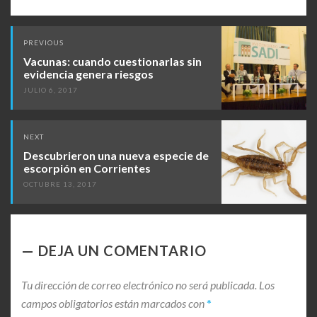
Post
PREVIOUS
navigation
Vacunas: cuando cuestionarlas sin
evidencia genera riesgos
JULIO 6, 2017
NEXT
Descubrieron una nueva especie de
escorpión en Corrientes
OCTUBRE 13, 2017
DEJA UN COMENTARIO
Tu dirección de correo electrónico no será publicada.
Los
campos obligatorios están marcados con
*