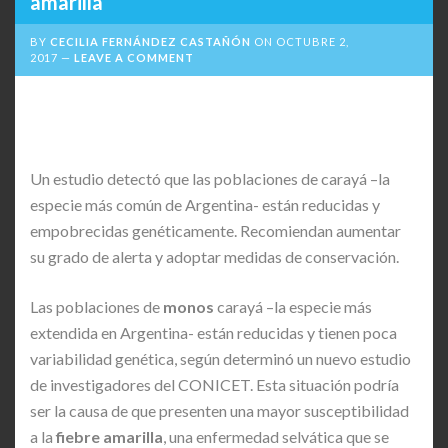
amarilla
BY
CECILIA FERNÁNDEZ CASTAÑÓN
ON
OCTUBRE 2,
2017
LEAVE A COMMENT
Un estudio detectó que las poblaciones de carayá –la
especie más común de Argentina- están reducidas y
empobrecidas genéticamente. Recomiendan aumentar
su grado de alerta y adoptar medidas de conservación.
Las poblaciones de
monos
carayá –la especie más
extendida en Argentina- están reducidas y tienen poca
variabilidad genética, según determinó un nuevo estudio
de investigadores del CONICET. Esta situación podría
ser la causa de que presenten una mayor susceptibilidad
a la
fiebre amarilla
, una enfermedad selvática que se